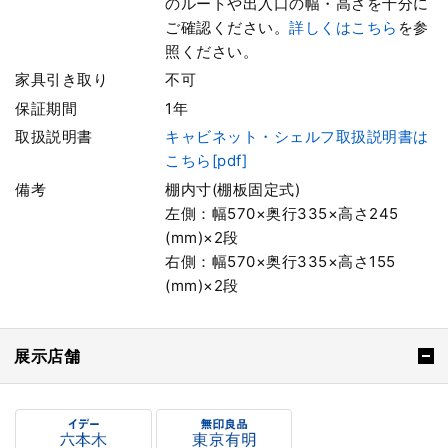
のルートや出入口の幅・高さを十分に
ご確認ください。
詳しくはこちら
を参
照ください。
家具引き取り
不可
保証期間
1年
取扱説明書
キャビネット・シェルフ取扱説明書は
こちら[pdf]
備考
棚内寸(棚板固定式)
左側：幅570×奥行335×高さ245
(mm)×2段
右側：幅570×奥行335×高さ155
(mm)×2段
展示店舗