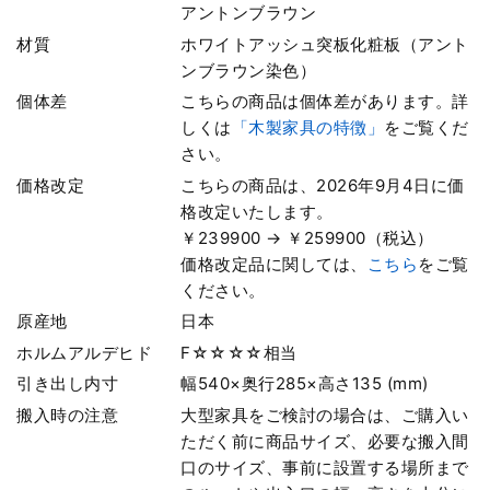
アントンブラウン
材質
ホワイトアッシュ突板化粧板（アント
ンブラウン染色）
個体差
こちらの商品は個体差があります。詳
しくは
「木製家具の特徴」
をご覧くだ
さい。
価格改定
こちらの商品は、2026年9月4日に価
格改定いたします。
￥239900 → ￥259900（税込）
価格改定品に関しては、
こちら
をご覧
ください。
原産地
日本
ホルムアルデヒド
F☆☆☆☆相当
引き出し内寸
幅540×奥行285×高さ135 (mm)
搬入時の注意
大型家具をご検討の場合は、ご購入い
ただく前に商品サイズ、必要な搬入間
口のサイズ、事前に設置する場所まで