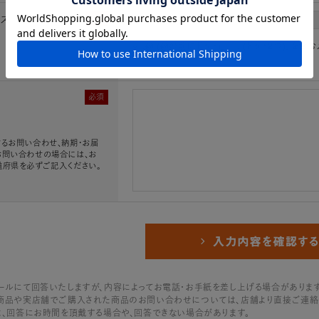
レス
必須
※「.@ (@の前にドット)」、「.. (ドット2つ)
必須
るお問い合わせ、納期・お届
お問い合わせの場合には、お
道府県を必ずご記入ください。
ールにて回答いたしますが、内容によってお電話・お手紙を差し上げる場合があります
商品や実店舗でご購入された商品のお問い合わせについては、店舗より直接ご連絡
は、回答にお時間を頂戴する場合や、回答できない場合があります。