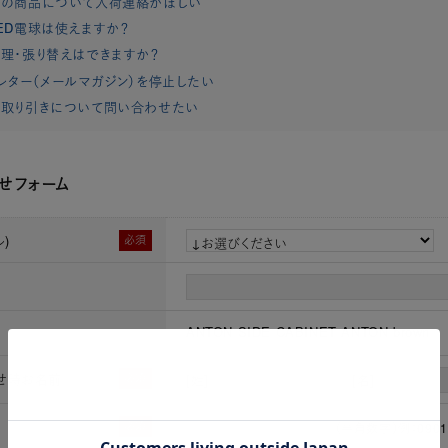
れの商品について入荷連絡がほしい
ED電球は使えますか？
理・張り替えはできますか？
レター（メールマガジン）を停止したい
取り引きについて問い合わせたい
せフォーム
)
必須
ANTON SIDE CABINET ANTON brown
せ時お名前
必須
[姓]
[名]
必須
（半角数字）例：0901