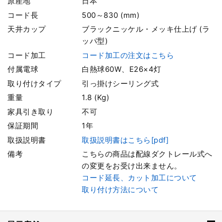
原産地
日本
コード長
500～830 (mm)
天井カップ
ブラックニッケル・メッキ仕上げ (ラ
ッパ型)
コード加工
コード加工の注文はこちら
付属電球
白熱球60W、E26×4灯
取り付けタイプ
引っ掛けシーリング式
重量
1.8 (Kg)
家具引き取り
不可
保証期間
1年
取扱説明書
取扱説明書はこちら[pdf]
備考
こちらの商品は配線ダクトレール式へ
の変更をお受け出来ません。
コード延長、カット加工について
取り付け方法について