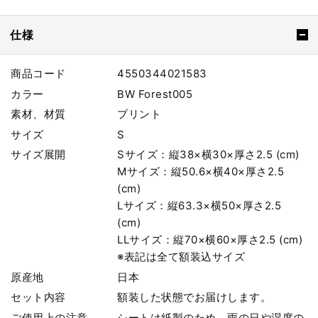
仕様
商品コード
4550344021583
カラー
BW Forest005
素材、材質
プリント
サイズ
S
サイズ展開
Sサイズ：縦38×横30×厚さ2.5 (cm)
Mサイズ：縦50.6×横40×厚さ2.5
(cm)
Lサイズ：縦63.3×横50×厚さ2.5
(cm)
LLサイズ：縦70×横60×厚さ2.5 (cm)
※表記は全て額装込サイズ
原産地
日本
セット内容
額装した状態でお届けします。
ご使用上の注意
シートは紙製のため、雨の日や湿度の