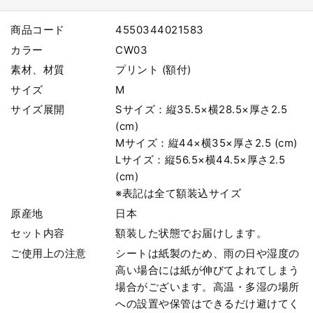
商品コード
4550344021583
カラー
CW03
素材、材質
プリント (額付)
サイズ
M
サイズ展開
Sサイズ：縦35.5×横28.5×厚さ2.5
(cm)
Mサイズ：縦44×横35×厚さ2.5 (cm)
Lサイズ：縦56.5×横44.5×厚さ2.5
(cm)
※表記は全て額装込サイズ
原産地
日本
セット内容
額装した状態でお届けします。
ご使用上の注意
シートは紙製のため、雨の日や湿度の
高い場合には紙が伸びてよれてしまう
場合がございます。高温・多湿の場所
への設置や保管はできるだけ避けてく