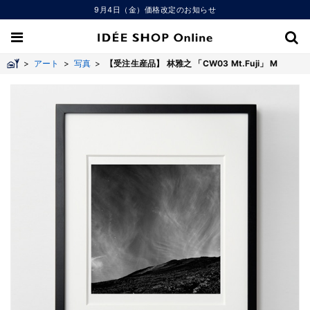
9月4日（金）価格改定のお知らせ
>
アート
>
写真
>
【受注生産品】 林雅之 「CW03 Mt.Fuji」 M