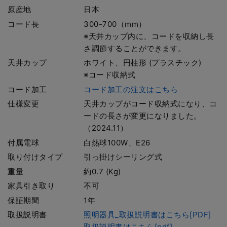
原産地
日本
コード長
300-700（mm）
※天井カップ内に、コードを収納し長
さ調節することができます。
天井カップ
ホワイト、円柱形 (プラスチック)
※コード収納式
コード加工
コード加工の注文はこちら
仕様変更
天井カップがコード収納式になり、コ
ードの長さが変更になりました。
（2024.11）
付属電球
白熱球100W、E26
取り付けタイプ
引っ掛けシーリング式
重量
約0.7 (Kg)
家具引き取り
不可
保証期間
1年
取扱説明書
照明器具_取扱説明書はこちら[PDF]
取扱説明書はこちら[pdf]