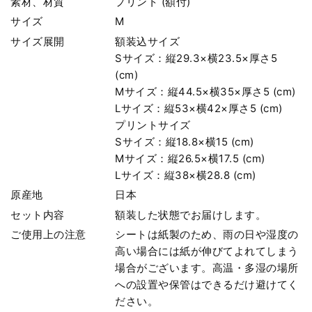
素材、材質
プリント (額付)
サイズ
M
サイズ展開
額装込サイズ
Sサイズ：縦29.3×横23.5×厚さ5
(cm)
Mサイズ：縦44.5×横35×厚さ5 (cm)
Lサイズ：縦53×横42×厚さ5 (cm)
プリントサイズ
Sサイズ：縦18.8×横15 (cm)
Mサイズ：縦26.5×横17.5 (cm)
Lサイズ：縦38×横28.8 (cm)
原産地
日本
セット内容
額装した状態でお届けします。
ご使用上の注意
シートは紙製のため、雨の日や湿度の
高い場合には紙が伸びてよれてしまう
場合がございます。高温・多湿の場所
への設置や保管はできるだけ避けてく
ださい。