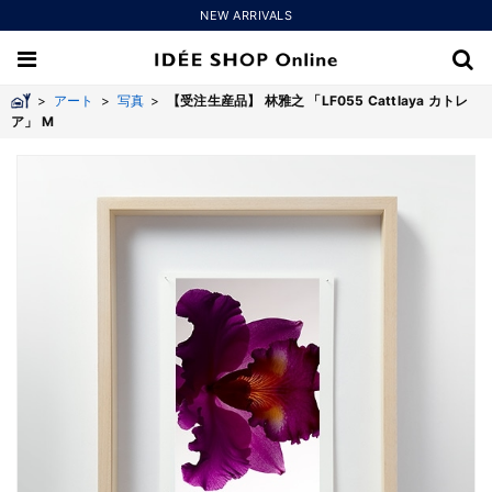
NEW ARRIVALS
>
アート
>
写真
>
【受注生産品】 林雅之 「LF055 Cattlaya カトレ
ア」 M