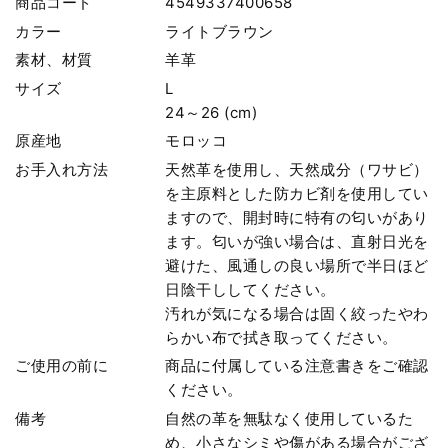
商品コード
4549337400658
カラー
ライトブラウン
素材、材質
羊革
サイズ
L
24～26 (cm)
原産地
モロッコ
お手入れ方法
天然革を使用し、天然成分（ワサビ）
を主原料とした防カビ剤を使用してい
ますので、開封時に特有の匂いがあり
ます。匂いが強い場合は、直射日光を
避けた、風通しの良い場所で半日ほど
日陰干ししてください。
汚れが気になる場合は固く絞ったやわ
らかい布で拭き取ってください。
ご使用の前に
商品に付属している注意書きをご確認
ください。
備考
自然の革を無駄なく使用しているた
め、小さなシミや傷がある場合がござ