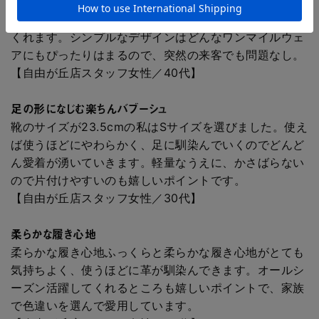
見た目よりもクッション性のあるふわっとした履き心地
がお家で過ごすリラックスした時間を足元から演出して
くれます。シンプルなデザインはどんなワンマイルウェ
アにもぴったりはまるので、突然の来客でも問題なし。
【自由が丘店スタッフ女性／40代】
足の形になじむ楽ちんバブーシュ
靴のサイズが23.5cmの私はSサイズを選びました。使え
ば使うほどにやわらかく、足に馴染んでいくのでどんど
ん愛着が湧いていきます。軽量なうえに、かさばらない
ので片付けやすいのも嬉しいポイントです。
【自由が丘店スタッフ女性／30代】
柔らかな履き心地
柔らかな履き心地ふっくらと柔らかな履き心地がとても
気持ちよく、使うほどに革が馴染んできます。オールシ
ーズン活躍してくれるところも嬉しいポイントで、家族
で色違いを選んで愛用しています。