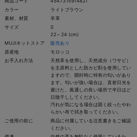
商品コード
4547315914821
カラー
ライトブラウン
素材、材質
羊革
サイズ
S
22～24 (cm)
MUJIネットストア
販売あり
原産地
モロッコ
お手入れ方法
天然革を使用し、天然成分（ワサビ）
を主原料とした防カビ剤を使用してい
ますので、開封時に特有の匂いがあり
ます。匂いが強い場合は、直射日光を
避けた、風通しの良い場所で半日ほど
日陰干ししてください。
汚れが気になる場合は固く絞ったやわ
らかい布で拭き取ってください。
ご使用の前に
商品に付属している注意書きをご確認
ください。
備考
自然の革を無駄なく使用しているた