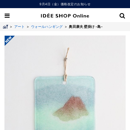
9月4日（金）価格改定のお知らせ
>
アート
>
ウォールハンギング
>
奥田康夫 壁掛け -島-