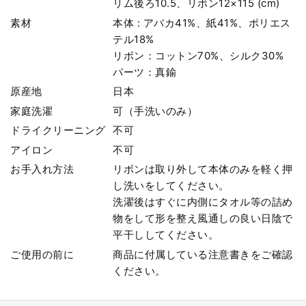
リム後ろ10.5、リボン12×115 (cm)
素材
本体 : アバカ41%、紙41%、ポリエス
テル18%
リボン：コットン70%、シルク30%
パーツ：真鍮
原産地
日本
家庭洗濯
可（手洗いのみ）
ドライクリーニング
不可
アイロン
不可
お手入れ方法
リボンは取り外して本体のみを軽く押
し洗いをしてください。
洗濯後はすぐに内側にタオル等の詰め
物をして形を整え風通しの良い日陰で
平干ししてください。
ご使用の前に
商品に付属している注意書きをご確認
ください。