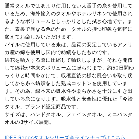
通常タオルではあまり使用しない太番手の糸を使用して
いるため、海外輸入のタオルやホテルリネンで使用され
るようなボリュームとしっかりとした拭き心地です。ま
た、表裏で異なる色のため、タオルの持つ印象を気軽に
変えてお楽しみいただけます。
パイルに使用している糸は、品質の安定しているアメリ
カ産の綿を使用し国内で紡績をしたものです。
綿花を輸入する際に圧縮して輸送しますが、それを開俵
して綿花が本来のボリュームに膨らむまで、約50日間ゆ
っくりと時間をかけて、収穫直後の様な風合いを取り戻
してから糸へ紡績をした熟成コットンを使用していま
す。その為、綿本来の吸水性や柔らかさを十分に引き出
している糸になります。吸水性と安全性に優れた「今治
タオル」ブランド認定商品です。
サイズは、ハンドタオル、フェイスタオル、ミニバスタ
オルの3サイズ展開。
IDEE Reposタオルシリーズ全ラインナップはこちら