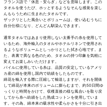
フランス語で「休息・安らぎ」などを意味します。この
タオルを使うたび、ホッとするようなそんな感覚を楽し
んもらうために生まれたタオルです。
ザックリとした風合いとボリュームは、使い込むうちに
自分仕様になり、どんどん馴染んできます。
通常タオルではあまり使用しない太番手の糸を使用して
いるため、海外輸入のタオルやホテルリネンで使用され
るようなボリュームとしっかりとした拭き心地です。ま
た、表裏で異なる色のため、タオルの持つ印象を気軽に
変えてお楽しみいただけます。
パイルに使用している糸は、品質の安定しているアメリ
カ産の綿を使用し国内で紡績をしたものです。
綿花を輸入する際に圧縮して輸送しますが、それを開俵
して綿花が本来のボリュームに膨らむまで、約50日間ゆ
っくりと時間をかけて、収穫直後の様な風合いを取り戻
してから糸へ紡績をした熟成コットンを使用していま
す。その為、綿本来の吸水性や柔らかさを十分に引き出