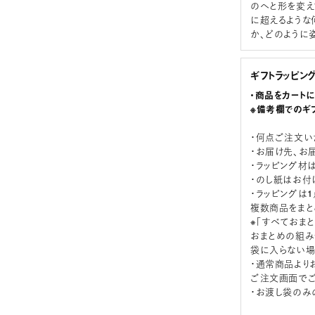
のへと形を変え
に超えるような
か、どのように
ギフトラッピン
・商品をカート
※備考欄でのギ
・何点ご注文い
・お届け先、お
・ラッピング材
・のし紙はお付
・ラッピングは
複数商品をまと
※「すべておま
おまとめの組み
袋に入らない場
・通常商品より
ご注文画面でご
・お渡し袋のみ