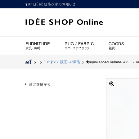
9月4日（金）価格改定のお知らせ
FURNITURE
RUG / FABRIC
GOODS
家具・照明
ラグ・ファブリック
雑貨
>
>
これまでに販売した商品
>
★kijinokanosei Kijihaba スカーフ 
商品詳細検索