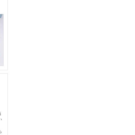
の
織
い
も