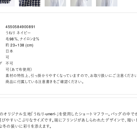
4550584900891
うねり ネイビー
毛98％、ナイロン2％
約 23×138 (cm)
日本
可
グ
不可
可（あて布使用）
素材の特性上、引っ掛かりやすくなっていますので、お取り扱いにご注意ください
商品に付属している注意書きをご確認ください。
ouseiのオリジナル生地「うねり-uneri-」を使用したショートマフラー。バッグの中で
運びやすいこぶりなサイズです。端にフリンジがあしらわれたデザインで、暗い
な冬の装いに彩りを添えます。