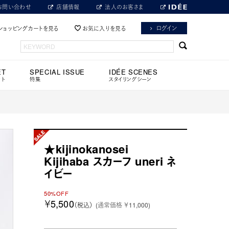
お問い合わせ
店舗情報
法人のお客さま
ログイン
ショッピングカートを見る
お気に入りを見る
ET
SPECIAL ISSUE
IDÉE SCENES
ット
特集
スタイリングシーン
★kijinokanosei
Kijihaba スカーフ uneri ネ
イビー
50%OFF
￥5,500
（税込）
(通常価格 ￥11,000)