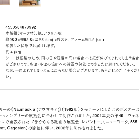
4550584878992
木製額（オーク材）、紙、アクリル板
縦98.3×横62.8×厚さ3 (cm) ※額装込、フレーム幅1.5 (cm)
額装した状態でお届けします。
約 4 (kg)
シートは紙製のため、雨の日や湿度の高い場合には紙が伸びてよれてしまう場
がございます。高温・多湿の場所への設置や保管はできるだけ避けてください。
なお、一度よれてしまうと元に戻らない場合がございます。あらかじめご了承くだ
い。
リーの《Naumackia (ナウマキア)》（1992年）をモチーフにしたこのポスターは
イ・トゥオンブリーの展覧会に合わせて制作されました。2001年夏の第49回ヴェ
ーレで発表された12部からなる絵画の展覧会「レパントー」（ニューヨーク、555
Street、Gagosian）の開催に伴い、2002年に制作されました。