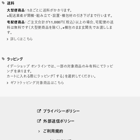
送料
：1点ごとに送料がかかります。
大型便商品
※配送業者が開梱・組み立て・設置・梱包材の引き下げまで行います。
：ご注文合計が11,000円（税込）以上の場合、宅配便の送
宅配便商品
料は無料です（大型便商品を除く）。※梱包のまま玄関先でお渡ししま
す。
詳しくはこちら
ラッピング
イデーショップ オンラインでは、一部の対象商品のみ有料にてラッピ
ングを承ります。
カートに入れる際にラッピング「する」を選択してください。
ギフトラッピング対象商品はこちら
プライバシーポリシー
外部送信ポリシー
ご利用規約