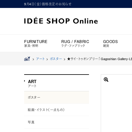
9月4日（金）価格改定のお知らせ
FURNITURE
RUG / FABRIC
GOODS
家具・照明
ラグ・ファブリック
雑貨
>
アート
>
ポスター
>
★サイ・トゥオンブリー 「Gagoshian Gallery-L
ART
アート
ポスター
絵画・イラスト（一点もの）
写真