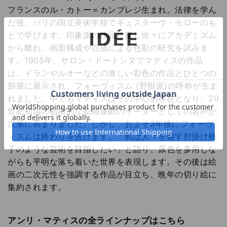
フランスのル・カトー＝カンブレジ生まれ。法律を学ん
だ後、パリの国立美術学校でギュスターヴ・モローのも
とで学びます。印象派の作品に接し徐々にアカデミズム
から離れ、画面構成や点描による色彩の研究を試みま
す。1905年、サロン・ドートンヌでマティスの作品
は、ドランやルオーなどの激しい彩色の作品とひとつの
部屋に展示され、フォーヴィスム (野獣派)の呼称が生ま
れました。中でもマティスはその中心的存在となり、20
世紀初頭の前衛的な絵画運動のリーダーとしての名声が
次第に高まりました。しかし、およそ3年後にフォーヴ
ィスムは終わりを告げます。「私は人々を癒す肘掛け椅
子のような芸術を目指したい」と語り、原色を多用しな
がらも平明な落ち着いた世界を表現します。その後は絵
画の二次元性を強調する作品が目立ち、晩年の切り絵に
集約されます。
アンリ・マティスの全ラインナップはこちら