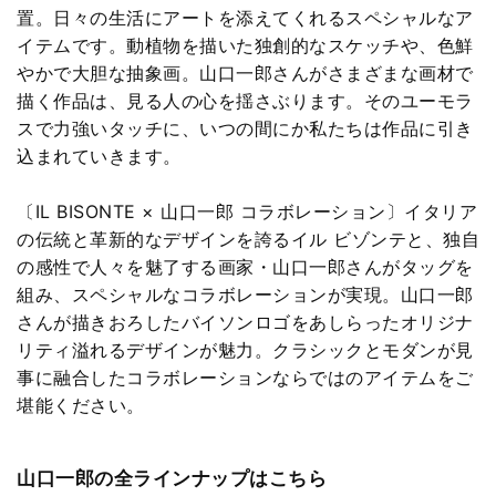
置。日々の生活にアートを添えてくれるスペシャルなア
イテムです。動植物を描いた独創的なスケッチや、色鮮
やかで大胆な抽象画。山口一郎さんがさまざまな画材で
描く作品は、見る人の心を揺さぶります。そのユーモラ
スで力強いタッチに、いつの間にか私たちは作品に引き
込まれていきます。
〔IL BISONTE × 山口一郎 コラボレーション〕イタリア
の伝統と革新的なデザインを誇るイル ビゾンテと、独自
の感性で人々を魅了する画家・山口一郎さんがタッグを
組み、スペシャルなコラボレーションが実現。山口一郎
さんが描きおろしたバイソンロゴをあしらったオリジナ
リティ溢れるデザインが魅力。クラシックとモダンが見
事に融合したコラボレーションならではのアイテムをご
堪能ください。
山口一郎の全ラインナップはこちら