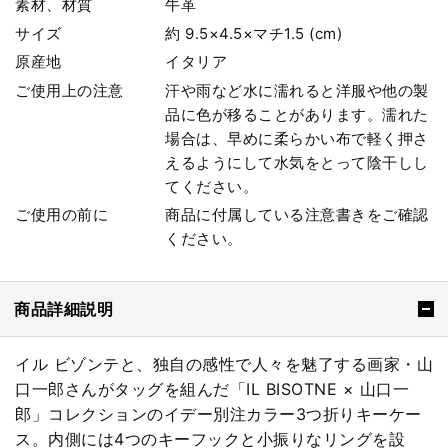
素材、材質
牛革
サイズ
約 9.5×4.5×マチ1.5 (cm)
原産地
イタリア
ご使用上の注意
汗や雨など水に濡れると洋服や他の製
品に色が移ることがあります。濡れた
場合は、早めに柔らかい布で軽く押さ
えるようにして水気をとって陰干しし
てください。
ご使用の前に
商品に付属している注意書きをご確認
ください。
商品詳細説明
イル ビゾンテと、独自の感性で人々を魅了する画家・山
口一郎さんがタッグを組んだ「IL BISOTNE × 山口一
郎」コレクションのイデー別注カラー3つ折りキーケー
ス。内側には4つのキーフックと小振りなリングを設