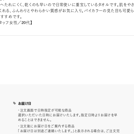
へたれにくく、乾くのも早いので日常使いに重宝しているタオルです。肌をや
くれる、ふんわりとやわらかい質感がお気に入り。バイカラーの見た目も可愛ら
おすすめです。
タッフ女性／20代】
お届け日
・注文画面で日時指定が可能な商品
選択いただいた日時にお届けいたします。指定日時よりお届けを早
めることはできません。
・注文後にお届け日をご案内する商品
「お届け日は別途ご連絡いたします。」と表示される場合は、ご注文完