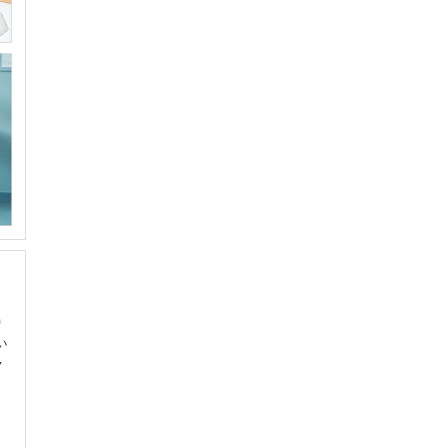
り
い
ャ