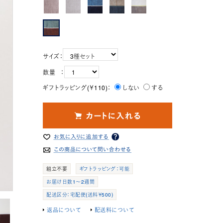
サイズ：
数量 ：
ギフトラッピング(￥110)：
しない
する
組立不要
ギフトラッピング：可能
お届け日数1～2週間
配送区分：宅配便(送料￥500)
返品について
配送料について