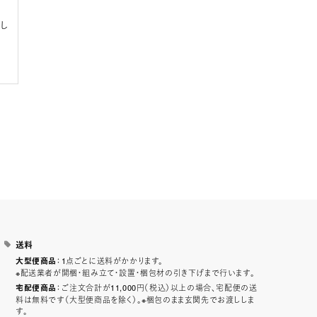
さ
し
送料
：1点ごとに送料がかかります。
大型便商品
※配送業者が開梱・組み立て・設置・梱包材の引き下げまで行います。
：ご注文合計が11,000円（税込）以上の場合、宅配便の送
宅配便商品
料は無料です（大型便商品を除く）。※梱包のまま玄関先でお渡ししま
す。