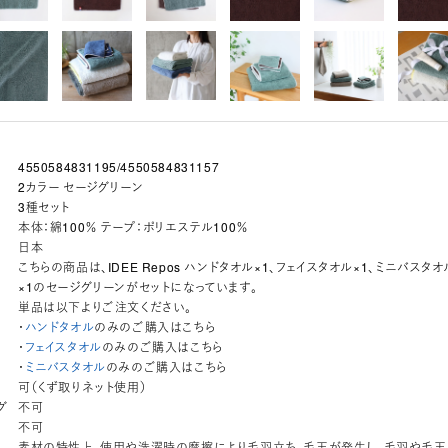
4550584831195/4550584831157
2カラー セージグリーン
3種セット
本体：綿100％ テープ：ポリエステル100％
日本
こちらの商品は、IDEE Repos ハンドタオル×1、フェイスタオル×1、ミニバスタオ
×1のセージグリーンがセットになっています。
単品は以下よりご注文ください。
・
ハンドタオル
のみのご購入はこちら
・
フェイスタオル
のみのご購入はこちら
・
ミニバスタオル
のみのご購入はこちら
可（くず取りネット使用）
グ
不可
不可
素材の特性上、使用や洗濯時の摩擦により毛羽立ち、毛玉が発生し、毛羽や毛玉