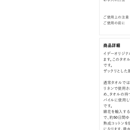
ご使用上の注意
ご使用の前に
商品詳細
イデーオリジナル
ます。このタオ
です。
ザックリとした
通常タオルでは
リネンで使用さ
め、タオルの持
パイルに使用し
です。
綿花を輸入する
で、約50日間
熟成コットンを
になります。吸