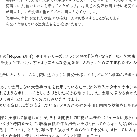
脱落したり、他のものに付着することがあります。最初の洗濯数回は特に毛羽立
が目立ちますが洗濯を重ねるごとに目立たなくなります。
使用中の摩擦や濡れた状態での接触により色移りすることがあります。
商品に付属している注意書きをご確認ください。
の「Repos (ルポ)」タオルシリーズ。フランス語で「休息・安らぎ」などを意味
ルを使うたび、ホッとするようなそんな感覚を楽しんもらうために生まれたタオ
風合いとボリュームは、使い込むうちに自分仕様になり、どんどん馴染んできます
あまり使用しない太番手の糸を使用しているため、海外輸入のタオルやホテ
れるようなボリュームとしっかりとした拭き心地です。また、表裏で異なる色の
つ印象を気軽に変えてお楽しみいただけます。
ている糸は、品質の安定しているアメリカ産の綿を使用し国内で紡績をしたも
際に圧縮して輸送しますが、それを開俵して綿花が本来のボリュームに膨らむ
ゆっくりと時間をかけて、収穫直後の様な風合いを取り戻してから糸へ紡績をし
使用しています。その為、綿本来の吸水性や柔らかさを十分に引き出している糸
水性と安全性に優れた「今治タオル」ブランド認定商品です。