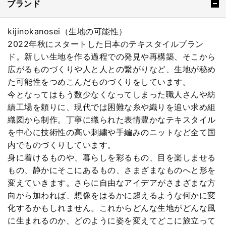
ブランド
kijinokanosei（生地の可能性）
2022年秋にスタートした日本のテキスタイルブラン
ド。新しい生地を作る過程での発見や再構築、そこから
広がるものづくりや人と人との繋がりなど、生地が秘め
た可能性をつめこんだものづくりをしています。
今となってはもう数少なくなってしまった職人さんや紡
績工場を頼りに、現代では困難な糸や織りを追い求め組
織図から制作。丁寧に織られた表情豊かなテキスタイル
を中心に技術性の高い刺繍や手編みのニットなど全て国
内でものづくりしています。
身に着けるものや、暮らしを彩るもの、目を楽しませる
もの、静かにそこにあるもの、さまざまなものへと形を
変えていきます。さらに自由なアイデアがさまざまな方
向から加われば、想像をはるかに超えるような何かに変
化するかもしれません。これからどんな生地がどんな風
に生まれるのか、どのように姿を変えてどこに旅立って