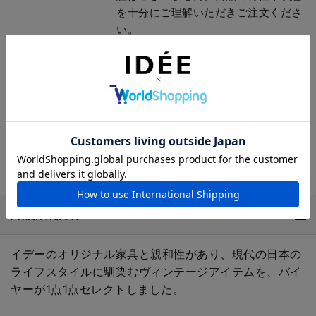
を十分にご理解いただきご注文くださ
い。
弊社が責任を負わない一例として以下
に起因する損傷が含まれます。
* 直射日光、冷暖房機器ほか電気製品
の熱などによる納品後の変形、変色。
* 納品後の移動、輸送により生じた破
損、故障。
* その他不適切な取扱い、不注意によ
り生じた損傷、故障。
商品詳細説明
イデーのオリジナル家具と親和性があり、現代の日本の
ライフスタイルに馴染むヴィンテージアイテムを、バイ
ヤーが1点1点セレクトしました。