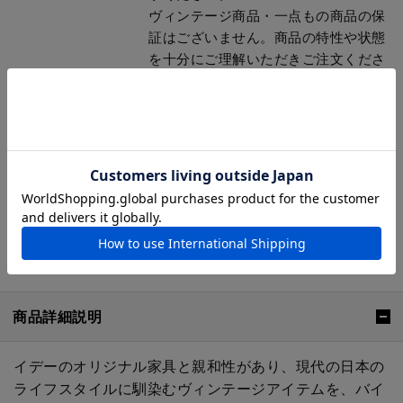
ヴィンテージ商品・一点もの商品の保
証はございません。商品の特性や状態
を十分にご理解いただきご注文くださ
い。
弊社が責任を負わない一例として以下
に起因する損傷が含まれます。
* 直射日光、冷暖房機器ほか電気製品
の熱などによる納品後の変形、変色。
* 納品後の移動、輸送により生じた破
損、故障。
* その他不適切な取扱い、不注意によ
り生じた損傷、故障。
商品詳細説明
イデーのオリジナル家具と親和性があり、現代の日本の
ライフスタイルに馴染むヴィンテージアイテムを、バイ