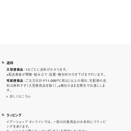
送料
：1点ごとに送料がかかります。
大型便商品
※配送業者が開梱・組み立て・設置・梱包材の引き下げまで行います。
：ご注文合計が11,000円（税込）以上の場合、宅配便の送
宅配便商品
料は無料です（大型便商品を除く）。※梱包のまま玄関先でお渡ししま
す。
詳しくはこちら
ラッピング
イデーショップ オンラインでは、一部の対象商品のみ有料にてラッピ
ングを承ります。