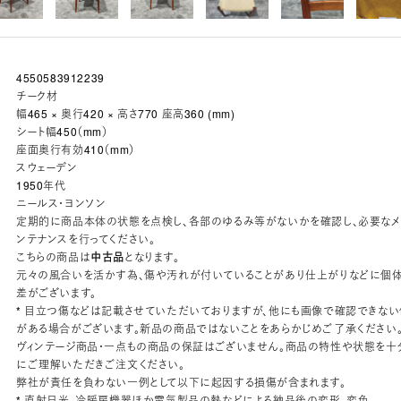
4550583912239
チーク材
幅465 × 奥行420 × 高さ770 座高360 (mm)
シート幅450（mm）
座面奥行有効410（mm）
スウェーデン
1950年代
ニールス・ヨンソン
定期的に商品本体の状態を点検し、各部のゆるみ等がないかを確認し、必要な
ンテナンスを行ってください。
こちらの商品は
中古品
となります。
元々の風合いを活かす為、傷や汚れが付いていることがあり仕上がりなどに個
差がございます。
* 目立つ傷などは記載させていただいておりますが、他にも画像で確認できない
がある場合がございます。新品の商品ではないことをあらかじめご了承ください
ヴィンテージ商品・一点もの商品の保証はございません。商品の特性や状態を十
にご理解いただきご注文ください。
弊社が責任を負わない一例として以下に起因する損傷が含まれます。
* 直射日光、冷暖房機器ほか電気製品の熱などによる納品後の変形、変色。