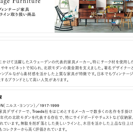
年代にかけて活躍したスウェーデンの代表的家具メーカー。特にチーク材を使用し
トやキャビネットで知られ、北欧モダンの黄金期を支えました。著名デザイナー
シンプルながら素材感を活かした上質な家具が特徴です。日本でもヴィンテー
するブランドとして高い人気があります。
家
ON（ニルス・ヨンソン）／1917-1999
家具デザイナーで、Troeds社をはじめとするメーカーで数多くの名作を手掛け
〜60年代の北欧モダンを代表する存在で、特にサイドボードやチェストなど収納家
れています。無駄を削ぎ落とした美しいラインと、木目を活かした上品な仕上
もコレクターから高く評価されています。