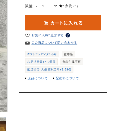
数量 ：
★1点物です
ギフトラッピング：不可
在庫品
お届け日数1～2週間
代金引換不可
配送区分：大型便3(送料￥2,530)
返品について
配送料について