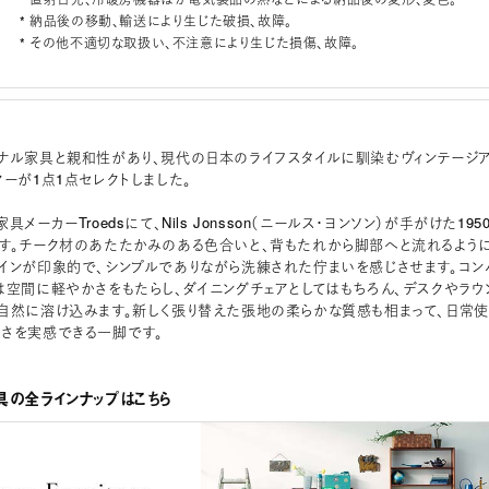
* 納品後の移動、輸送により生じた破損、故障。
* その他不適切な取扱い、不注意により生じた損傷、故障。
ナル家具と親和性があり、現代の日本のライフスタイルに馴染むヴィンテージ
ヤーが1点1点セレクトしました。
メーカーTroedsにて、Nils Jonsson（ニールス・ヨンソン）が手がけた195
す。チーク材のあたたかみのある色合いと、背もたれから脚部へと流れるよう
インが印象的で、シンプルでありながら洗練された佇まいを感じさせます。コン
は空間に軽やかさをもたらし、ダイニングチェアとしてはもちろん、デスクやラウ
自然に溶け込みます。新しく張り替えた張地の柔らかな質感も相まって、日常使
さを実感できる一脚です。
具の全ラインナップはこちら