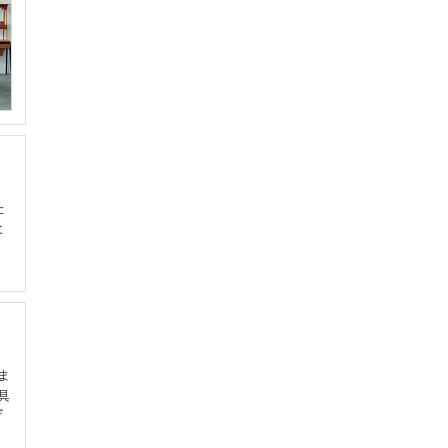
た
と
ジ
ま
具
げ