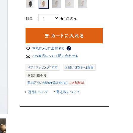
数量 ：
★1点のみ
ギフトラッピング：不可
お届け日数1～2週間
代金引換不可
配送区分：宅配便(送料￥500)
→送料無料
返品について
配送料について