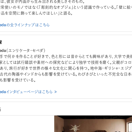
は、彼女が内面から生み出される美しさそのもの。
常使いのモノではなく「彫刻的なオブジェ」という認識で作っている。「壁に絵
作品を空間に飾って楽しんでほしい」と語る。
 Cepedaの全ラインナップはこちら
家
Cepeda（エンリケータ・セペダ）
手で何かを作ることが好きで、色と形には昔からとても興味があり、大学で美
家としては試行錯誤や素材への探究などにより独学で技術を磨く。父親がコロ
あり、旅行が好きで世界の様々な文化に関心を持つ。地中海・ギリシャ・エジプ
古代の陶器やインドからも影響を受けている。わびさびといった不完全な日本
も影響を受けている。
 Cepedaインタビューページはこちら ≫
集