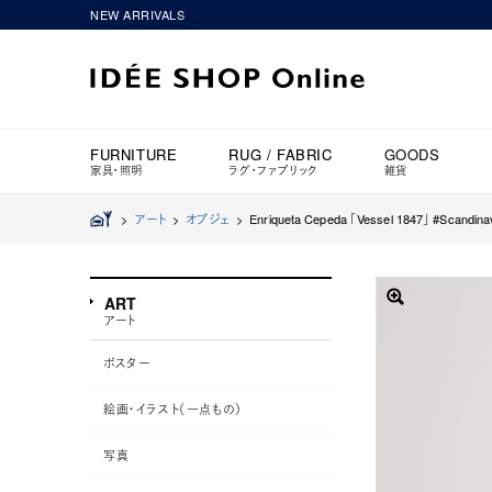
NEW ARRIVALS
FURNITURE
RUG / FABRIC
GOODS
家具・照明
ラグ・ファブリック
雑貨
>
アート
>
オブジェ
>
Enriqueta Cepeda 「Vessel 1847」 #Scandina
ART
アート
ポスター
絵画・イラスト（一点もの）
写真