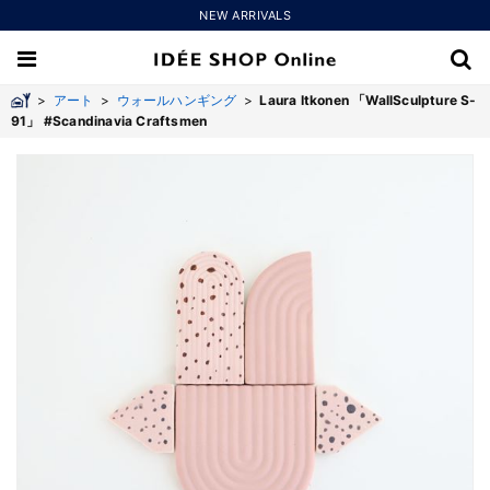
NEW ARRIVALS
>
アート
>
ウォールハンギング
>
Laura Itkonen 「WallSculpture S-
91」 #Scandinavia Craftsmen