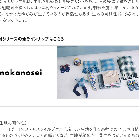
次元という生地は、生地を地染めした後プリントを施し、その後に刺繍をさし
の組織図を拡大したような柄をイメージされています。刺繍を施す際にかかる力
になかったゆがみが生じているのが偶然性もあり「生地の可能性」にふさわ
になっています。
noseiシリーズの全ラインナップはこちら
sei（生地の可能性）
スタートした日本のテキスタイルブランド。新しい生地を作る過程での発見や再構
がるものづくりや人と人との繋がりなど、生地が秘めた可能性をつめこんだも