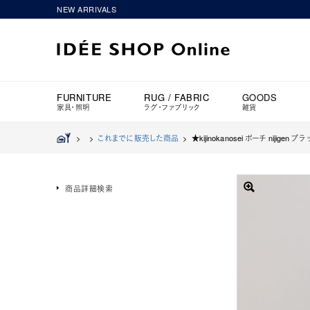
NEW ARRIVALS
FURNITURE
RUG / FABRIC
GOODS
家具・照明
ラグ・ファブリック
雑貨
>
>
これまでに販売した商品
>
★kijinokanosei ポーチ nijigen ブ
商品詳細検索