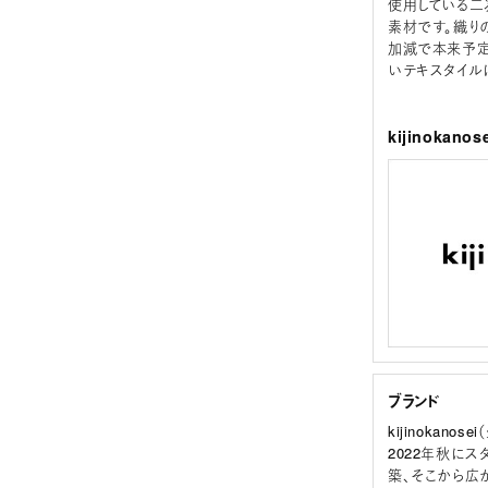
使用している二
素材です。織り
加減で本来予定
いテキスタイル
kijinoka
ブランド
kijinokano
2022年秋に
築、そこから広