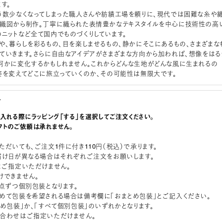
す。
う数少なくなってしまった職人さんや紡績工場を頼りに、現代では困難な糸や
織図から制作。丁寧に織られた表情豊かなテキスタイルを中心に技術性の高
ニットなど全て国内でものづくりしています。
や、暮らしを彩るもの、目を楽しませるもの、静かにそこにあるもの、さまざまな
ていきます。さらに自由なアイデアがさまざまな方向から加われば、想像をはる
何かに変化するかもしれません。これからどんな生地がどんな風に生まれるの
姿を変えてどこに旅立っていくのか、その可能性は無限大です。
グ
に入れる際にラッピング「する」を選択してご注文ください。
フトのご依頼は承れません。
ただいても、ご注文1件に付き110円（税込）で承ります。
届け日が異なる場合はそれぞれご注文をお願いします。
はご指定いただけません。
けできません。
1点ずつ個別包装となります。
めて包装を希望される場合は備考欄に「おまとめ包装」とご記入ください。
とめ包装」か、「すべて個別包装」のいずれかとなります。
合わせはご指定いただけません。