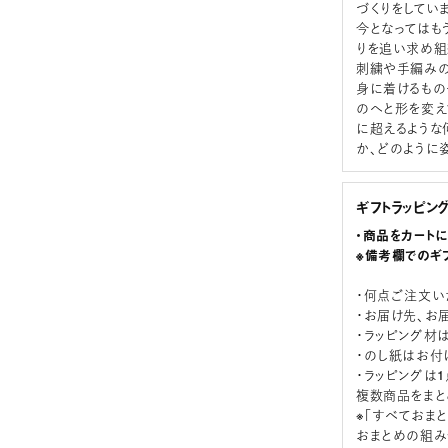
づくりをしていま
今となってはも
りを追い求め組
刺繍や手編みの
身に着けるもの
のへと形を変え
に超えるような
か、どのように
ギフトラッピン
・商品をカート
※備考欄でのギ
・何点ご注文い
・お届け先、お
・ラッピング材
・のし紙はお付
・ラッピングは
複数商品をまと
※「すべておま
おまとめの組み