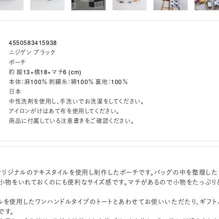
4550583415938
ニジゲン ブラック
ポーチ
約 縦13×横18×マチ6 (cm)
本体：麻100％ 刺繍糸：綿100％ 裏地：100％
日本
中性洗剤を使用し、手洗いでお洗濯をしてください。
アイロンがけはあて布を使用してください。
商品に付属している注意書きをご確認ください。
noseiオリジナルのテキスタイルを使用し制作したポーチです。バッグの中を整理した
た小物をいれておくのにも便利なサイズ感です。マチがあるので小物をたっぷり
ルを使用したワンハンドルタイプのトートとあわせてお使いいただたり、ギフト
です。