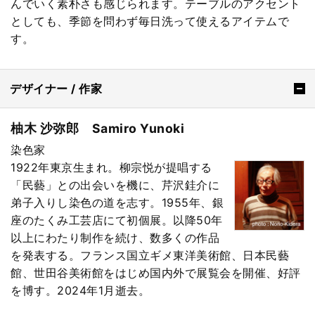
んでいく素朴さも感じられます。テーブルのアクセント
としても、季節を問わず毎日洗って使えるアイテムで
す。
デザイナー / 作家
柚木 沙弥郎 Samiro Yunoki
染色家
1922年東京生まれ。柳宗悦が提唱する
「民藝」との出会いを機に、芹沢銈介に
弟子入りし染色の道を志す。1955年、銀
座のたくみ工芸店にて初個展。以降50年
以上にわたり制作を続け、数多くの作品
を発表する。フランス国立ギメ東洋美術館、日本民藝
館、世田谷美術館をはじめ国内外で展覧会を開催、好評
を博す。2024年1月逝去。