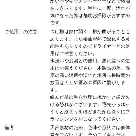
かい布やキッチンペーパーなどで椿油
をふき取ります。半年に一度、汚れが
気になった際は都度お掃除がおすすめ
です。
ご使用上の注意
つげ櫛は熱に弱く、櫛が曲がることも
あります。また椿油が熱で酸化する可
能性もありますのでドライヤーとの使
用はご注意ください。
水洗いやお湯との使用、濡れ髪への使
用はお控えください。木製品の為、湿
度の高い場所や濡れた場所へ長時間の
放置はカビや歪みの原因に繋がりま
す。
絡んだ髪の毛を無理に梳かすと歯が欠
ける恐れがございます。毛先からゆっ
くりと絡まりをほどきながら徐々にブ
ラッシングをおこなってください。
備考
天然素材のため、色味や形状には個体
差がございます。予めご了承くださ