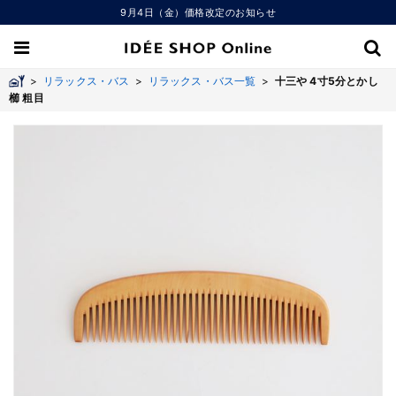
9月4日（金）価格改定のお知らせ
>
リラックス・バス
>
リラックス・バス一覧
>
十三や 4寸5分とかし
櫛 粗目