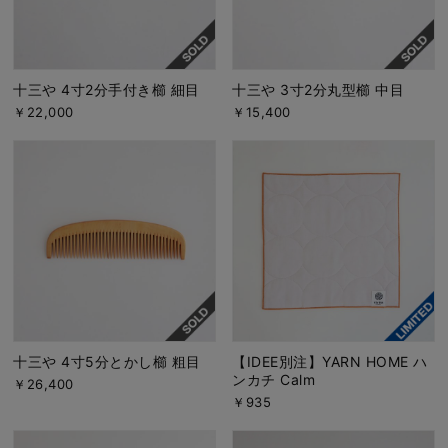
十三や 4寸2分手付き櫛 細目
十三や 3寸2分丸型櫛 中目
￥22,000
￥15,400
十三や 4寸5分とかし櫛 粗目
【IDEE別注】YARN HOME ハ
ンカチ Calm
￥26,400
￥935