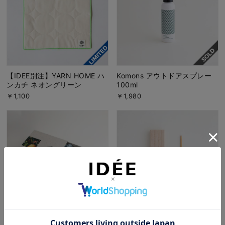
【IDEE別注】YARN HOME ハ
Komons アウトドアスプレー
ンカチ ネオングリーン
100ml
￥1,100
￥1,980
Komons エントリーコンビ
十三や 耳かき 桐箱付き