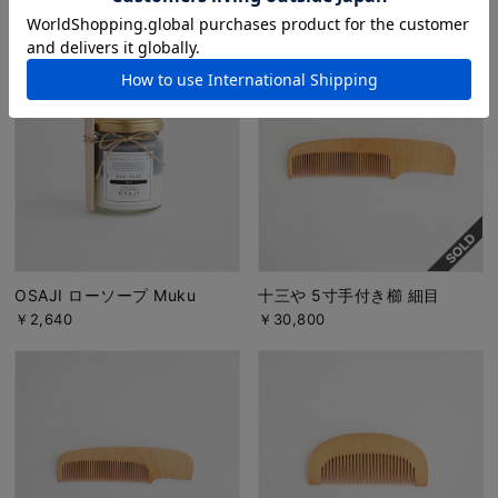
￥6,180
￥3,476
OSAJI ローソープ Muku
十三や 5寸手付き櫛 細目
￥2,640
￥30,800