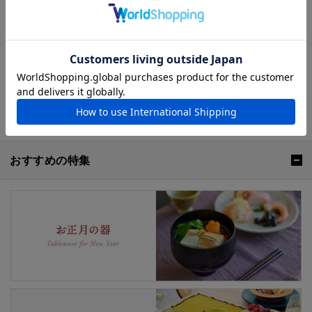
明治12年（1879年）、九谷焼中興の祖である九谷庄三
の出生地、石川県能美郡寺井村に創業。邂逅石川県の代
表的な伝統工芸である九谷焼の窯元です。以来140年以
上、先人の伝統を守り昔ながらの手仕事で日々の食器か
ら茶陶まで製造しています。 彩り鮮やかな上絵付けと深
い発色の染付け、そして何より丈夫で美しい生地が長右
衛門窯の特長です。
おすすめの特集