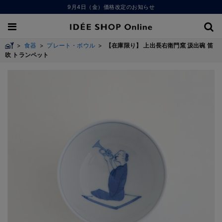
9月4日（金）価格改定のお知らせ
>
食器
>
プレート・ボウル
>
【在庫限り】 上出長右衛門窯 汲出碗 笛
吹 トランペット