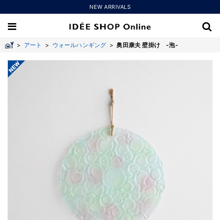
NEW ARRIVALS
>
アート
>
ウォールハンギング
>
奥田康夫 壁掛け -泡-