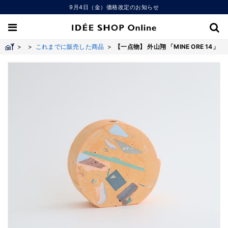
9月4日（金）価格改定のお知らせ
>
>
これまでに販売した商品
>
【一点物】 外山翔 「MINE ORE 14」