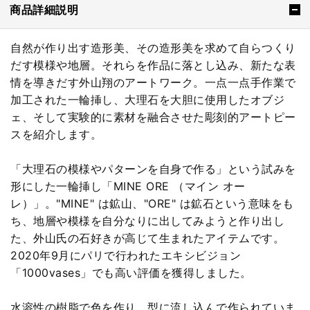
商品詳細説明
自然が作り出す造形美、その造形美を求めて自らつくり
だす模様や地層。それらを作品に落とし込み、新たな表
情を導きだす外山翔のアートワーク。一点一点手作業で
加工された一輪挿し、大理石を大胆に使用したオブジ
ェ、そして実験的に素材を融合させた彫刻的アートピー
スを紹介します。
「大理石の模様やパターンを自身で作る」という試みを
形にした一輪挿し「MINE ORE （マイン オー
レ）」。"MINE" は鉱山、"ORE" は鉱石という意味をも
ち、地層や模様を自分なりに出してみようと作り出し
た、外山氏の石好きが高じて生まれたアイテムです。
2020年9月にパリで行われたエキシビジョン
「1000vases」でも高い評価を獲得しました。
水溶性の樹脂で色を作り、型に流し込んで作られていま