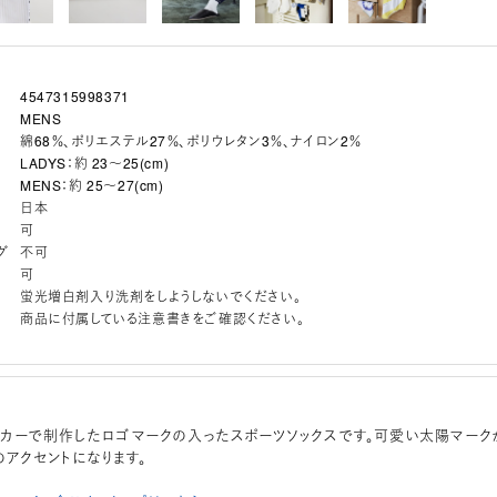
4547315998371
MENS
綿68％、ポリエステル27％、ポリウレタン3％、ナイロン2％
LADYS：約 23～25(cm)
MENS：約 25～27(cm)
日本
可
グ
不可
可
蛍光増白剤入り洗剤をしようしないでください。
商品に付属している注意書きをご確認ください。
カーで制作したロゴマークの入ったスポーツソックスです。可愛い太陽マーク
のアクセントになります。