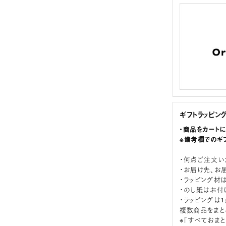
ギフトラッピン
・商品をカート
※備考欄でのギ
・何点ご注文い
・お届け先、お
・ラッピング材
・のし紙はお付
・ラッピングは
複数商品をまと
※「すべておま