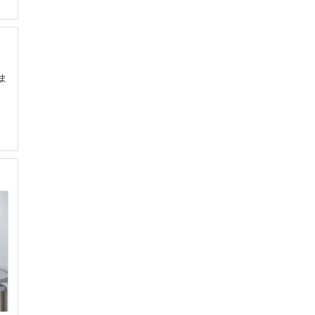
ま
み
プ