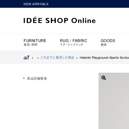
NEW ARRIVALS
FURNITURE
RUG / FABRIC
GOODS
家具・照明
ラグ・ファブリック
雑貨
>
>
これまでに販売した商品
>
Helsinki Playground×Sports Soc
商品詳細検索