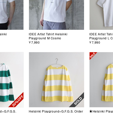
sinki
IDEE Artist Tshirt Helsinki
IDEE Artist Tshi
Playground M Cosmo
Playground L 
￥7,990
￥7,990
d×G.F.G.S.
Helsinki Playground×G.F.G.S. Order
★Helsinki Play