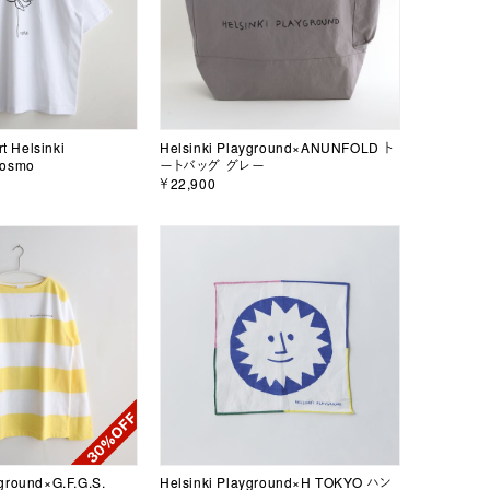
rt Helsinki
Helsinki Playground×ANUNFOLD ト
Cosmo
ートバッグ グレー
￥22,900
ground×G.F.G.S.
Helsinki Playground×H TOKYO ハン