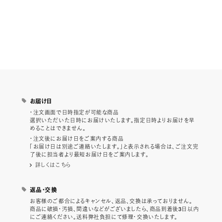
お届け日
・注文画面で日時指定が可能な商品
選択いただいた日時にお届けいたします。指定日時よりお届けを早
めることはできません。
・注文後にお届け日をご案内する商品
「お届け日は別途ご連絡いたします。」と表示される場合は、ご注文完
了後に担当者より最短お届け日をご案内します。
詳しくはこちら
返品・交換
お客様のご都合によるキャンセル、返品、交換は承っておりません。
商品に破損・汚損、間違いなどがございましたら、商品到着後3日以内
にご連絡ください。送料弊社負担にて修理・交換いたします。