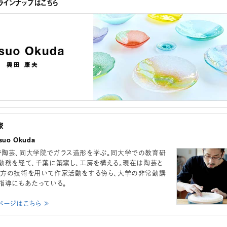
インナップはこちら
家
uo Okuda
陶芸、同大学院でガラス造形を学ぶ。同大学での教育研
勤務を経て、千葉に築窯し、工房を構える。現在は陶芸と
方の技術を用いて作家活動をする傍ら、大学の非常勤講
指導にもあたっている。
ページはこちら ≫