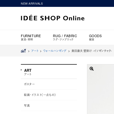
NEW ARRIVALS
FURNITURE
RUG / FABRIC
GOODS
家具・照明
ラグ・ファブリック
雑貨
>
アート
>
ウォールハンギング
>
奥田康夫 壁掛け -イソギンチャク-
ART
アート
ポスター
絵画・イラスト（一点もの）
写真