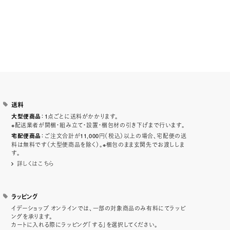
送料
：1点ごとに送料がかかります。
大型便商品
※配送業者が開梱・組み立て・設置・梱包材の引き下げまで行います。
：ご注文合計が11,000円（税込）以上の場合、宅配便の送
宅配便商品
料は無料です（大型便商品を除く）。※梱包のまま玄関先でお渡ししま
す。
詳しくはこちら
ラッピング
イデーショップ オンラインでは、一部の対象商品のみ有料にてラッピ
ングを承ります。
カートに入れる際にラッピング「する」を選択してください。