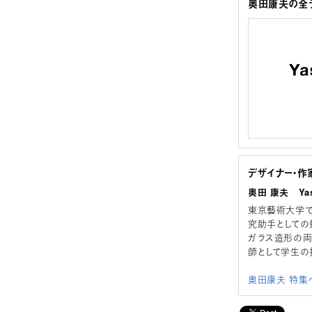
奥田康夫の全ラ
デザイナー・作
奥田 康夫 Yas
東京藝術大学で
究助手としての
ガラス造形の両
師として学生の
奥田康夫 特集