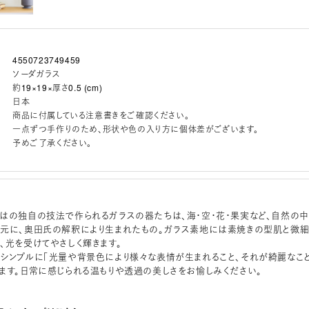
4550723749459
ソーダガラス
約19×19×厚さ0.5 (cm)
日本
商品に付属している注意書きをご確認ください。
一点ずつ手作りのため、形状や色の入り方に個体差がございます。
予めご了承ください。
はの独自の技法で作られるガラスの器たちは、海・空・花・果実など、自然の中
元に、奥田氏の解釈により生まれたもの。ガラス素地には素焼きの型肌と微
、光を受けてやさしく輝きます。
シンプルに「光量や背景色により様々な表情が生まれること、それが綺麗なこと
ます。日常に感じられる温もりや透過の美しさをお愉しみください。