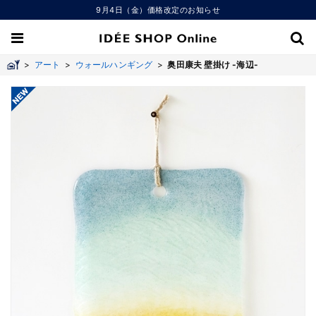
9月4日（金）価格改定のお知らせ
>
アート
>
ウォールハンギング
>
奥田康夫 壁掛け -海辺-