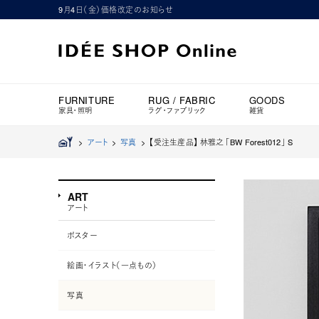
9月4日（金）価格改定のお知らせ
FURNITURE
RUG / FABRIC
GOODS
家具・照明
ラグ・ファブリック
雑貨
>
アート
>
写真
>
【受注生産品】 林雅之 「BW Forest012」 S
ART
アート
ポスター
絵画・イラスト（一点もの）
写真