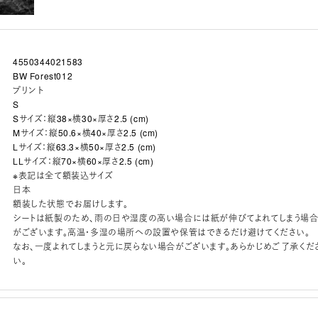
4550344021583
BW Forest012
プリント
S
Sサイズ：縦38×横30×厚さ2.5 (cm)
Mサイズ：縦50.6×横40×厚さ2.5 (cm)
Lサイズ：縦63.3×横50×厚さ2.5 (cm)
LLサイズ：縦70×横60×厚さ2.5 (cm)
※表記は全て額装込サイズ
日本
額装した状態でお届けします。
シートは紙製のため、雨の日や湿度の高い場合には紙が伸びてよれてしまう場
がございます。高温・多湿の場所への設置や保管はできるだけ避けてください。
なお、一度よれてしまうと元に戻らない場合がございます。あらかじめご了承くだ
い。