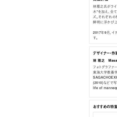
林雅之氏がライ
木"を加え、全て
ズ。それぞれの
鮮明に浮かび上
2017年9月、
す。
デザイナー・作
林 雅之 Masay
フォトグラファ
東海大学教養学部在
SAGACHOEXHIB
(2010)などで写
life of man
おすすめの特