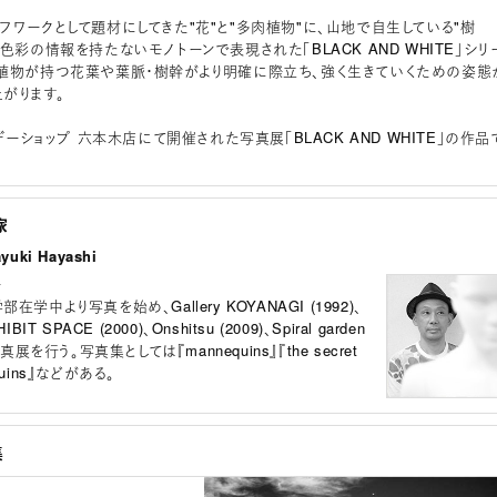
フワークとして題材にしてきた"花"と"多肉植物"に、山地で自生している"樹
色彩の情報を持たないモノトーンで表現された「BLACK AND WHITE」シリ
植物が持つ花葉や葉脈・樹幹がより明確に際立ち、強く生きていくための姿態
がります。
イデーショップ 六本木店にて開催された写真展「BLACK AND WHITE」の作品
家
uki Hayashi
ー
学中より写真を始め、Gallery KOYANAGI (1992)、
IT SPACE (2000)、Onshitsu (2009)、Spiral garden
真展を行う。写真集としては『mannequins』『the secret
nequins』などがある。
集