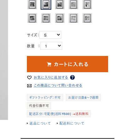
サイズ：
数量 ：
ギフトラッピング：不可
お届け日数6～7週間
代金引換不可
配送区分：宅配便(送料￥500)
→送料無料
返品について
配送料について