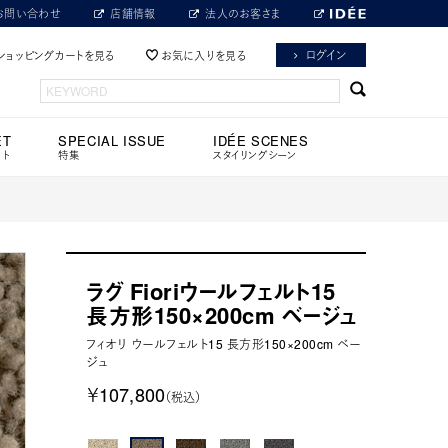
お問い合わせ
店舗情報
法人のお客さま
ログイン
ショッピングカートを見る
お気に入りを見る
ET
SPECIAL ISSUE
IDÉE SCENES
ット
特集
スタイリングシーン
ラグ Fioriウールフェルト15
長方形150×200cm ベージュ
フィオリ ウールフェルト15 長方形150×200cm ベー
ジュ
￥107,800
（税込）