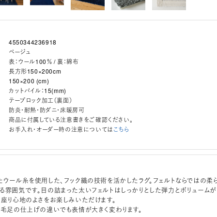
4550344236918
ベージュ
表：ウール100％ / 裏：綿布
長方形150×200cm
150×200 (cm)
カットパイル：15(mm)
テープロック加工（裏面）
防炎・耐熱・防ダニ・床暖房可
商品に付属している注意書きをご確認ください。
お手入れ・オーダー時の注意については
こちら
たウール糸を使用した、フック織の技術を活かしたラグ。フェルトならではの柔
る雰囲気です。目の詰まった太いフェルトはしっかりとした弾力とボリュームが
、座り心地のよさをお楽しみいただけます。
、毛足の仕上げの違いでも表情が大きく変わります。