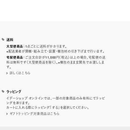
送料
：1点ごとに送料がかかります。
大型便商品
※配送業者が開梱・組み立て・設置・梱包材の引き下げまで行います。
：ご注文合計が11,000円（税込）以上の場合、宅配便の送
宅配便商品
料は無料です（大型便商品を除く）。※梱包のまま玄関先でお渡ししま
す。
詳しくはこちら
ラッピング
イデーショップ オンラインでは、一部の対象商品のみ有料にてラッピ
ングを承ります。
カートに入れる際にラッピング「する」を選択してください。
ギフトラッピング対象商品はこちら