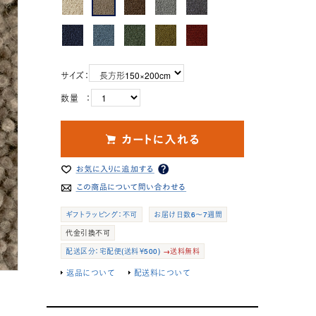
サイズ：
数量 ：
ギフトラッピング：不可
お届け日数6～7週間
代金引換不可
配送区分：宅配便(送料￥500)
→送料無料
返品について
配送料について