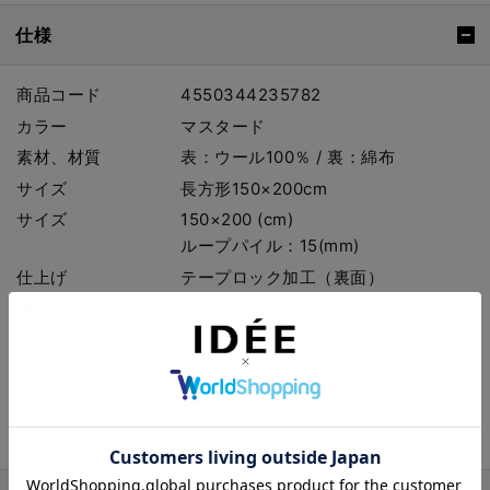
仕様
商品コード
4550344235782
カラー
マスタード
素材、材質
表：ウール100％ / 裏：綿布
サイズ
長方形150×200cm
サイズ
150×200 (cm)
ループパイル：15(mm)
仕上げ
テープロック加工（裏面）
機能
防炎・耐熱・防ダニ・床暖房可
ご使用の前に
商品に付属している注意書きをご確認
ください。
ご購入前に
お手入れ・オーダー時の注意について
は
こちら