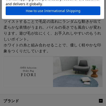
商品詳細説明
ツイスト（強撚）させたウール糸を使用したラグ。糸を
ツイストすることで毛足の流れにランダムな動きが出て
柔らかな表情がうまれ、パイルの長さでも風合いが変わ
ります。遊び毛が出にくく、お手入れしやすいのもうれ
しいポイント。
ホワイトの糸と組み合わせることで、優しく軽やかな印
象をつくりだしています。
ブランド