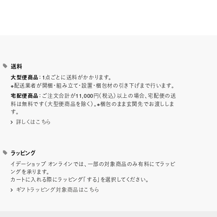
送料
：1点ごとに送料がかかります。
大型便商品
※配送業者が開梱・組み立て・設置・梱包材の引き下げまで行います。
：ご注文合計が11,000円（税込）以上の場合、宅配便の送
宅配便商品
料は無料です（大型便商品を除く）。※梱包のまま玄関先でお渡ししま
す。
詳しくはこちら
ラッピング
イデーショップ オンラインでは、一部の対象商品のみ有料にてラッピ
ングを承ります。
カートに入れる際にラッピング「する」を選択してください。
ギフトラッピング対象商品はこちら