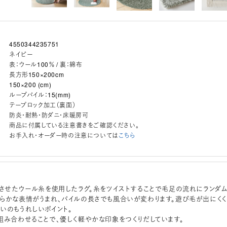
4550344235751
ネイビー
表：ウール100％ / 裏：綿布
長方形150×200cm
150×200 (cm)
ループパイル：15(mm)
テープロック加工（裏面）
防炎・耐熱・防ダニ・床暖房可
商品に付属している注意書きをご確認ください。
お手入れ・オーダー時の注意については
こちら
）させたウール糸を使用したラグ。糸をツイストすることで毛足の流れにランダ
らかな表情がうまれ、パイルの長さでも風合いが変わります。遊び毛が出にくく
いのもうれしいポイント。
組み合わせることで、優しく軽やかな印象をつくりだしています。