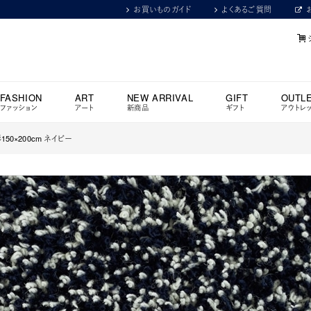
お買いものガイド
よくあるご質問
FASHION
ART
NEW ARRIVAL
GIFT
OUTL
ファッション
アート
新商品
ギフト
アウトレ
150×200cm ネイビー