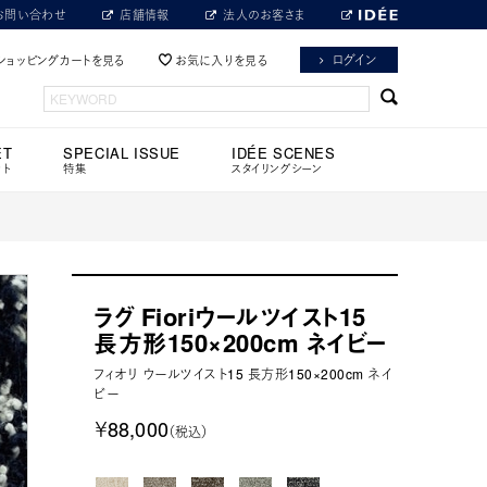
お問い合わせ
店舗情報
法人のお客さま
ログイン
ショッピングカートを見る
お気に入りを見る
ET
SPECIAL ISSUE
IDÉE SCENES
ット
特集
スタイリングシーン
ラグ Fioriウールツイスト15
長方形150×200cm ネイビー
フィオリ ウールツイスト15 長方形150×200cm ネイ
ビー
￥88,000
（税込）