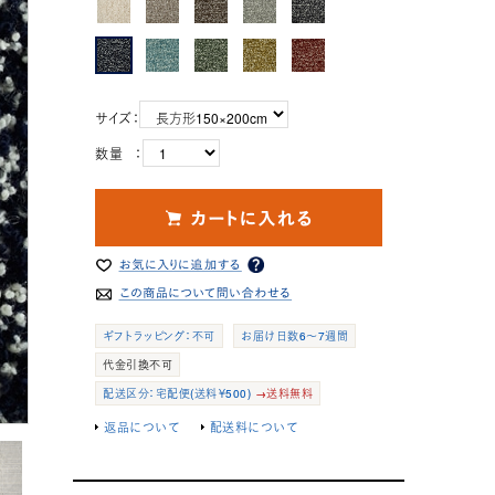
サイズ：
数量 ：
ギフトラッピング：不可
お届け日数6～7週間
代金引換不可
配送区分：宅配便(送料￥500)
→送料無料
返品について
配送料について