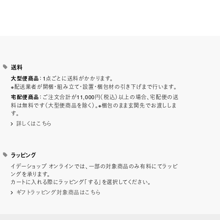
送料
：1点ごとに送料がかかります。
大型便商品
※配送業者が開梱・組み立て・設置・梱包材の引き下げまで行います。
：ご注文合計が11,000円（税込）以上の場合、宅配便の送
宅配便商品
料は無料です（大型便商品を除く）。※梱包のまま玄関先でお渡ししま
す。
詳しくはこちら
ラッピング
イデーショップ オンラインでは、一部の対象商品のみ有料にてラッピ
ングを承ります。
カートに入れる際にラッピング「する」を選択してください。
ギフトラッピング対象商品はこちら