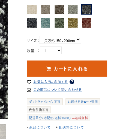
サイズ：
数量 ：
ギフトラッピング：不可
お届け日数6～7週間
代金引換不可
配送区分：宅配便(送料￥500)
→送料無料
返品について
配送料について