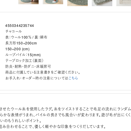
4550344235744
チャコール
表：ウール100％ / 裏：綿布
長方形150×200cm
150×200 (cm)
ループパイル：15(mm)
テープロック加工（裏面）
防炎・耐熱・防ダニ・床暖房可
商品に付属している注意書きをご確認ください。
お手入れ・オーダー時の注意については
こちら
）させたウール糸を使用したラグ。糸をツイストすることで毛足の流れにランダ
らかな表情がうまれ、パイルの長さでも風合いが変わります。遊び毛が出にくく
いのもうれしいポイント。
組み合わせることで、優しく軽やかな印象をつくりだしています。