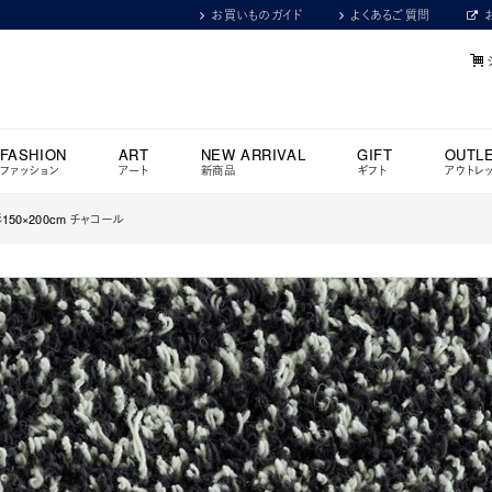
お買いものガイド
よくあるご質問
FASHION
ART
NEW ARRIVAL
GIFT
OUTL
ファッション
アート
新商品
ギフト
アウトレ
150×200cm チャコール