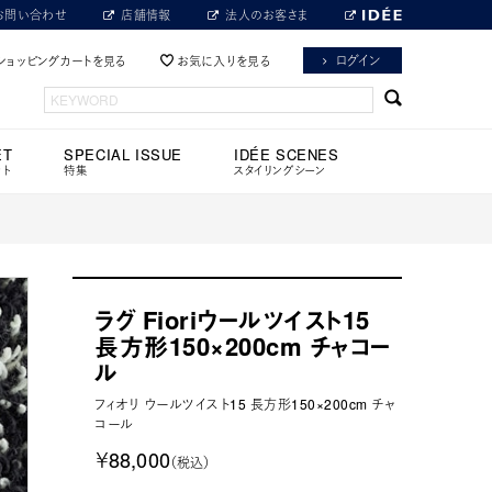
お問い合わせ
店舗情報
法人のお客さま
ログイン
ショッピングカートを見る
お気に入りを見る
ET
SPECIAL ISSUE
IDÉE SCENES
ット
特集
スタイリングシーン
ラグ Fioriウールツイスト15
長方形150×200cm チャコー
ル
フィオリ ウールツイスト15 長方形150×200cm チャ
コール
￥88,000
（税込）