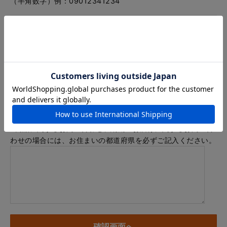
（半角数字）例：09012341234
メールアドレス
例：info@example.com
※「.@ (@の前にドット)」、「.. (ドット2つ)」を含むメール
アドレスはご利用いただけません
内容
※商品に関するお問い合わせ、納期・お届けに関するお問い合
わせの場合には、お住まいの都道府県を必ずご記入ください。