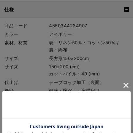
仕様
商品コード
4550344234907
カラー
アイボリー
素材、材質
表：リネン50％・コットン50％ /
裏：綿布
サイズ
長方形150×200cm
サイズ
150×200 (cm)
カットパイル：40 (mm)
仕上げ
テープロック加工（裏面）
機能
耐熱・防ダニ・床暖房可
ご使用の前に
商品に付属している注意書きをご確認
ください。
ご購入前に
お手入れ・オーダー時の注意について
は
こちら