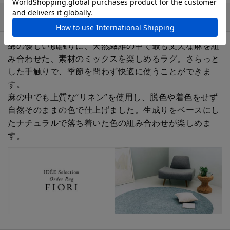
商品詳細説明
綿の優しい肌触りに、天然繊維の中で最も丈夫な麻を組
み合わせた、素材のミックスを楽しめるラグ。さらっと
した手触りで、季節を問わず快適に使うことができま
す。
麻の中でも上質な”リネン”を使用し、脱色や着色をせず
自然そのままの色で仕上げました。生成りをベースにし
たナチュラルで落ち着いた色の組み合わせが楽しめま
す。