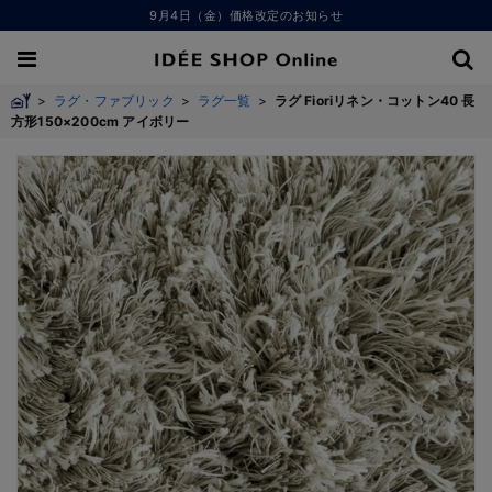
9月4日（金）価格改定のお知らせ
>
ラグ・ファブリック
>
ラグ一覧
>
ラグ Fioriリネン・コットン40 長
方形150×200cm アイボリー