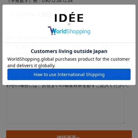
（半角数字）例：09012341234
メールアドレス
例：info@example.com
※「.@ (@の前にドット)」、「.. (ドット2つ)」を含むメール
アドレスはご利用いただけません
内容
※商品に関するお問い合わせ、納期・お届けに関するお問い合
わせの場合には、お住まいの都道府県を必ずご記入ください。