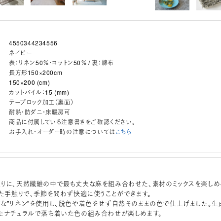
4550344234556
ネイビー
表：リネン50％・コットン50％ / 裏：綿布
長方形150×200cm
150×200 (cm)
カットパイル：15 (mm)
テープロック加工（裏面）
耐熱・防ダニ・床暖房可
商品に付属している注意書きをご確認ください。
お手入れ・オーダー時の注意については
こちら
りに、天然繊維の中で最も丈夫な麻を組み合わせた、素材のミックスを楽しめ
した手触りで、季節を問わず快適に使うことができます。
な”リネン”を使用し、脱色や着色をせず自然そのままの色で仕上げました。生
たナチュラルで落ち着いた色の組み合わせが楽しめます。