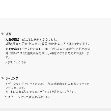
送料
：1点ごとに送料がかかります。
大型便商品
※配送業者が開梱・組み立て・設置・梱包材の引き下げまで行います。
：ご注文合計が11,000円（税込）以上の場合、宅配便の送
宅配便商品
料は無料です（大型便商品を除く）。※梱包のまま玄関先でお渡ししま
す。
詳しくはこちら
ラッピング
イデーショップ オンラインでは、一部の対象商品のみ有料にてラッピ
ングを承ります。
カートに入れる際にラッピング「する」を選択してください。
ギフトラッピング対象商品はこちら