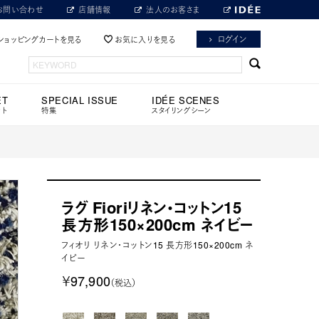
お問い合わせ
店舗情報
法人のお客さま
ログイン
ショッピングカートを見る
お気に入りを見る
ET
SPECIAL ISSUE
IDÉE SCENES
ット
特集
スタイリングシーン
ラグ Fioriリネン・コットン15
長方形150×200cm ネイビー
フィオリ リネン・コットン15 長方形150×200cm ネ
イビー
￥97,900
（税込）