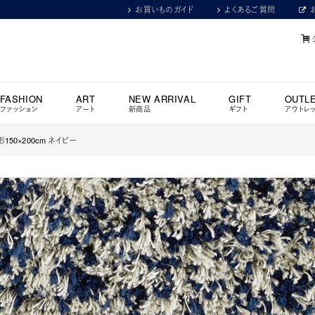
お買いものガイド
よくあるご質問
FASHION
ART
NEW ARRIVAL
GIFT
OUTL
ファッション
アート
新商品
ギフト
アウトレ
形150×200cm ネイビー