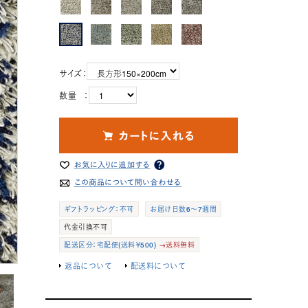
サイズ：
数量 ：
ギフトラッピング：不可
お届け日数6～7週間
代金引換不可
配送区分：宅配便(送料￥500)
→送料無料
返品について
配送料について