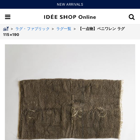
NEW ARRIVALS
>
ラグ・ファブリック
>
ラグ一覧
>
【一点物】ベニワレン ラグ
115×190