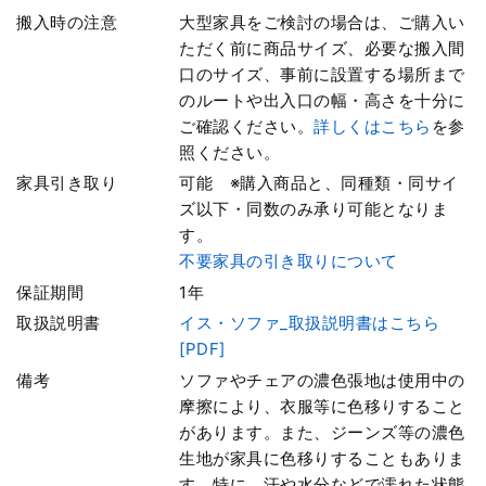
搬入時の注意
大型家具をご検討の場合は、ご購入い
ただく前に商品サイズ、必要な搬入間
口のサイズ、事前に設置する場所まで
のルートや出入口の幅・高さを十分に
ご確認ください。
詳しくはこちら
を参
照ください。
家具引き取り
可能 ※購入商品と、同種類・同サイ
ズ以下・同数のみ承り可能となりま
す。
不要家具の引き取りについて
保証期間
1年
取扱説明書
イス・ソファ_取扱説明書はこちら
[PDF]
備考
ソファやチェアの濃色張地は使用中の
摩擦により、衣服等に色移りすること
があります。また、ジーンズ等の濃色
生地が家具に色移りすることもありま
す。特に、汗や水分などで濡れた状態