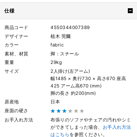
仕様
商品コード
4550344007389
デザイナー
植木 莞爾
カラー
fabric
素材、材質
脚：スチール
重量
29kg
サイズ
2人掛け(左アーム)
幅1485 × 奥行730 × 高さ670 座高
425 アーム高670 (mm)
脚の長さ 約200(mm)
原産地
日本
座面の硬さ
お手入れ方法
布張りのソファやチェアの汚れやシミ
ができてしまった場合、
お手入れ方法
はこちら
を参照ください。