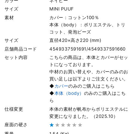
カラー
ネイビー
サイズ
MINI PUUF
素材
カバー：コットン100％
本体（body）：ポリエステル、トリ
コット、発泡ビーズ
サイズ
直径420×高さ220 (mm)
店舗商品コード
4549337591691/4549337591660
セット内容
こちらの商品は、本体とカバーがセッ
トになっております。
中材のお買い替えや、カバーのみのお
買い足しは以下よりご注文ください。
◆
カバー
のみのご購入はこちら
◆
本体（body）
のみのご購入はこち
ら
仕様変更
本体の素材が帆布からポリエステルに
変更になりました。（2025.10）
座面の硬さ
重量
1.54 (Kg)