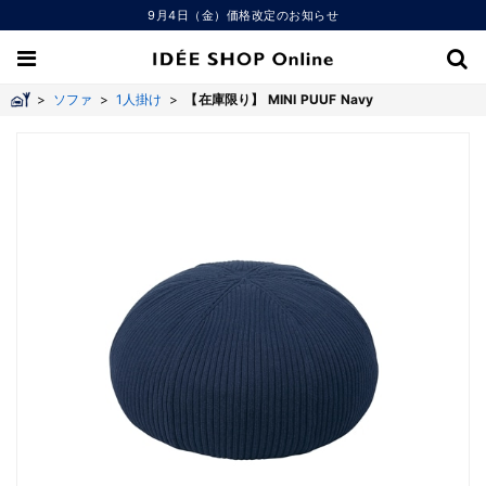
9月4日（金）価格改定のお知らせ
>
ソファ
>
1人掛け
>
【在庫限り】 MINI PUUF Navy