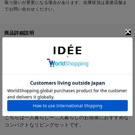
取り扱いが変更になる場合があります。在庫状況は直接店舗ま
でお問い合わせください。
商品詳細説明
イデーで人気の家具を組み合わせた IDÉE FURNITURE
GOOD PRICE SET。
「どんな家具を選べばいいのか分からない」「組み合わ
せに失敗したくない」そんな声から生まれた家具セット
です。実際に人気の高い組み合わせをもとに、コーディ
ネートのプロがバランスを考えて設計した、はじめての
家具選びにも取り入れやすいセット。
通常合計価格よりお得なセット特別価格でお求めいただ
けます。
こちらは一人暮らし〜二人暮らしのお部屋におすすめな
コンパクトなリビングセットです。