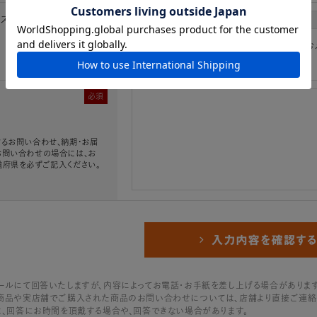
レス
必須
※「.@ (@の前にドット)」、「.. (ドット2つ)
必須
るお問い合わせ、納期・お届
お問い合わせの場合には、お
道府県を必ずご記入ください。
ールにて回答いたしますが、内容によってお電話・お手紙を差し上げる場合があります
商品や実店舗でご購入された商品のお問い合わせについては、店舗より直接ご連絡
は、回答にお時間を頂戴する場合や、回答できない場合があります。