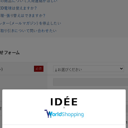
れの商品について入荷連絡がほしい
ED電球は使えますか？
理・張り替えはできますか？
レター（メールマガジン）を停止したい
取り引きについて問い合わせたい
せフォーム
)
必須
瀧川かずみ Square Sack L 赤
せ時お名前
必須
[姓]
[名]
必須
（半角数字）例：0901