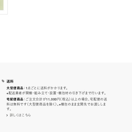
送料
：1点ごとに送料がかかります。
大型便商品
※配送業者が開梱・組み立て・設置・梱包材の引き下げまで行います。
：ご注文合計が11,000円（税込）以上の場合、宅配便の送
宅配便商品
料は無料です（大型便商品を除く）。※梱包のまま玄関先でお渡ししま
す。
詳しくはこちら